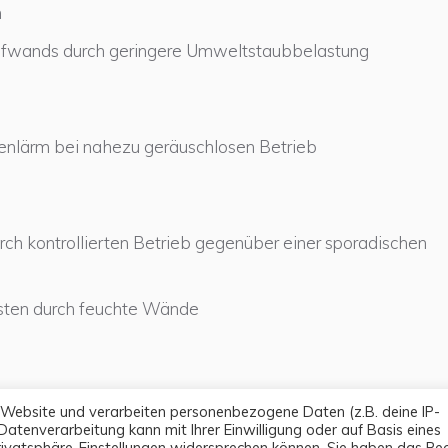
n
fwands durch geringere Umweltstaubbelastung
enlärm bei nahezu geräuschlosen Betrieb
ch kontrollierten Betrieb gegenüber einer sporadischen
sten durch feuchte Wände
 Website und verarbeiten personenbezogene Daten (z.B. deine IP-
 Datenverarbeitung kann mit Ihrer Einwilligung oder auf Basis eines
 Privatsphäre-Einstellungen widersprechen können. Sie haben das Rec