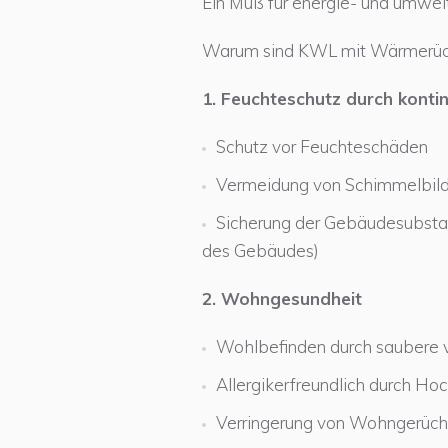
Ein Muß für energie- und umwe
Warum sind KWL mit Wärmerück
1. Feuchteschutz durch konti
Schutz vor Feuchteschäden
Vermeidung von Schimmelbil
Sicherung der Gebäudesubsta
des Gebäudes)
2. Wohngesundheit
Wohlbefinden durch saubere v
Allergikerfreundlich durch Hoch
Verringerung von Wohngerüc