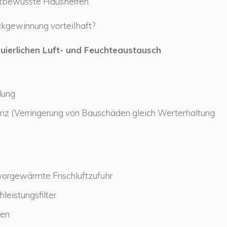
ltbewusste Hausherren.
gewinnung vorteilhaft?
nuierlichen Luft- und Feuchteaustausch
dung
nz (Verringerung von Bauschäden gleich Werterhaltung
orgewärmte Frischluftzufuhr
leistungsfilter
hen