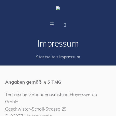
Impressum
Startseite
»
Impressum
Angaben gemäß
§
5 TMG
Technische Gebäudeausrüstung Hoyerswerda
GmbH
Geschwister-Scholl-Strasse 29