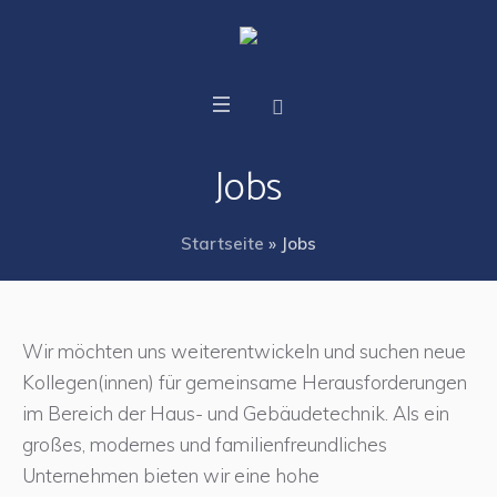
Jobs
Startseite
»
Jobs
Wir möchten uns weiterentwickeln und suchen neue
Kollegen(innen) für gemeinsame Herausforderungen
im Bereich der Haus- und Gebäudetechnik. Als ein
großes, modernes und familienfreundliches
Unternehmen bieten wir eine hohe